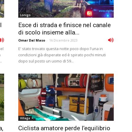
Lonigo
l
Esce di strada e finisce nel canale
di scolo insieme alla...
Omar Dal Maso
-
16 Dicembre 2023
del
E' stato trovato questa notte poco dopo l'una in
a
condizioni già disperate ed è spirato pochi minuti
..
dopo sul posto un uomo di 59...
Villaga
a,
Ciclista amatore perde l’equilibrio