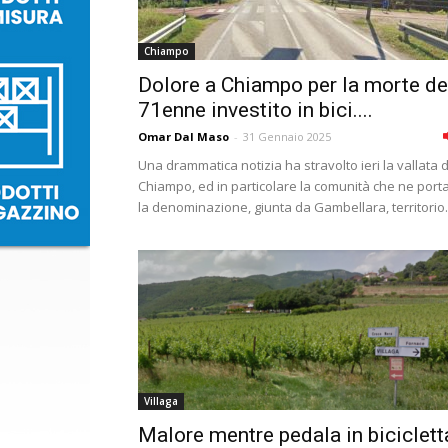
Chiampo
Dolore a Chiampo per la morte de
71enne investito in bici....
Omar Dal Maso
-
31 Gennaio 2025
Una drammatica notizia ha stravolto ieri la vallata 
Chiampo, ed in particolare la comunità che ne port
la denominazione, giunta da Gambellara, territorio.
Villaga
Malore mentre pedala in biciclett