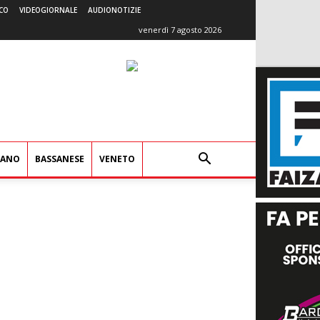
CO
VIDEOGIORNALE
AUDIONOTIZIE
venerdì 7 agosto 2026
IANO
BASSANESE
VENETO