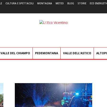
LE
CULTURA E SPETTACOLI
MONTAGNA
METEO
BLOG
STORIE
ECO ENERGETI
L'Eco
Vicentino
VALLE DEL CHIAMPO
PEDEMONTANA
VALLE DELL’ASTICO
ALTOP