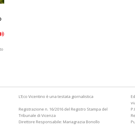
o
to
L’Eco Vicentino è una testata giornalistica
Ed
vi
Registrazione n. 16/2016 del Registro Stampa del
P.
Tribunale di Vicenza
R
Direttore Responsabile: Mariagrazia Bonollo
Pu