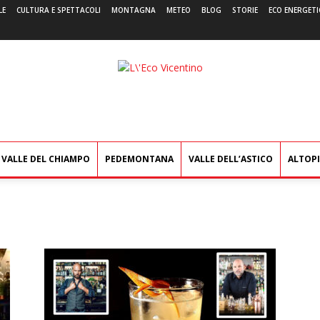
LE
CULTURA E SPETTACOLI
MONTAGNA
METEO
BLOG
STORIE
ECO ENERGETI
L'Eco
Vicentino
VALLE DEL CHIAMPO
PEDEMONTANA
VALLE DELL’ASTICO
ALTOP