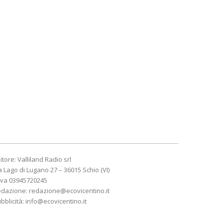
itore: Valliland Radio srl
a Lago di Lugano 27 – 36015 Schio (VI)
Iva 03945720245
edazione:
redazione@ecovicentino.it
bblicità:
info@ecovicentino.it