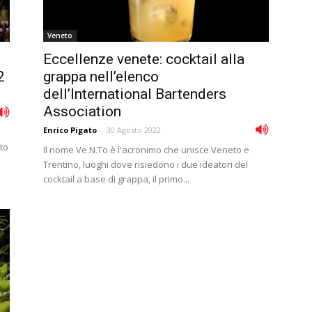
Veneto
Eccellenze venete: cocktail alla
2
grappa nell’elenco
dell’International Bartenders
Association
Enrico Pigato
-
30 Agosto 2022
ato
Il nome Ve.N.To è l'acronimo che unisce Veneto e
Trentino, luoghi dove risiedono i due ideatori del
cocktail a base di grappa, il primo...