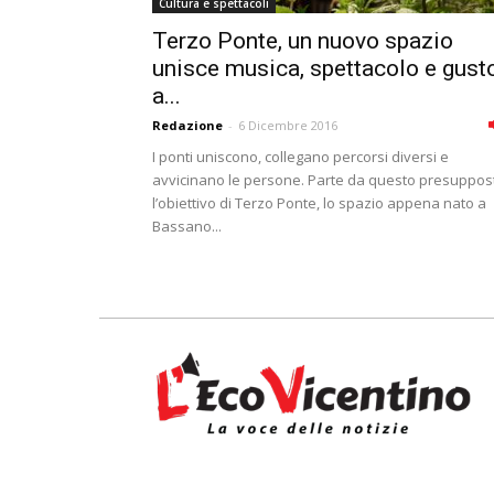
Cultura e spettacoli
Terzo Ponte, un nuovo spazio
unisce musica, spettacolo e gust
a...
Redazione
-
6 Dicembre 2016
I ponti uniscono, collegano percorsi diversi e
avvicinano le persone. Parte da questo presuppos
l’obiettivo di Terzo Ponte, lo spazio appena nato a
Bassano...