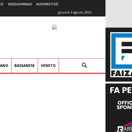
CO
VIDEOGIORNALE
AUDIONOTIZIE
giovedì 6 agosto 2026
IANO
BASSANESE
VENETO