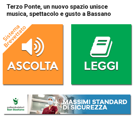
Terzo Ponte, un nuovo spazio unisce
musica, spettacolo e gusto a Bassano
Home
Cultura e spettacoli
Attualità
Bassano del Grappa
Cultura e spettacoli
In Evidenza
Terzo Ponte, un nuovo spazio
unisce musica, spettacolo e
gusto a Bassano
Da
Redazione
6 Dicembre 2016
(aggiornato il
6 Dicembre 2016 19:34
)
ASCOLTA L'AUDIO