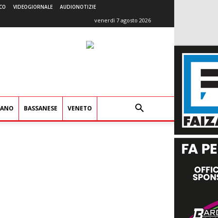
CO
VIDEOGIORNALE
AUDIONOTIZIE
venerdì 7 agosto 2026
IANO
BASSANESE
VENETO