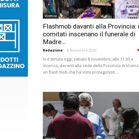
Vicenza
Flashmob davanti alla Provincia: 
comitati inscenano il funerale di
Madre...
Redazione
-
8 Novembre 2025
Si è tenuto oggi, sabato 8 novembre, alle 11.30 a
Vicenza, davanti alla sede della Provincia di Vicenz
un flash mob che ha visto protagonisti...
Veneto