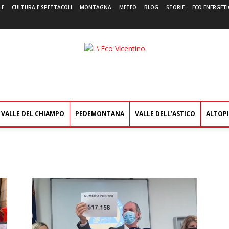
LE
CULTURA E SPETTACOLI
MONTAGNA
METEO
BLOG
STORIE
ECO ENERGETI
L'Eco
Vicentino
VALLE DEL CHIAMPO
PEDEMONTANA
VALLE DELL’ASTICO
ALTOP