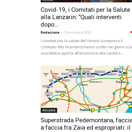
Covid-19, i Comitati per la Salute
alla Lanzarin: “Quali interventi
dopo...
Redazione
-
3 Novembre 2020
I comitati per la salute del Veneto (compreso il
Comitato Alto Vicentino) hanno scritto nei giorni sco
una lettera aperta all’assessore alla sanità e...
Attualità
Superstrada Pedemontana, facci
a faccia fra Zaia ed espropriati: il