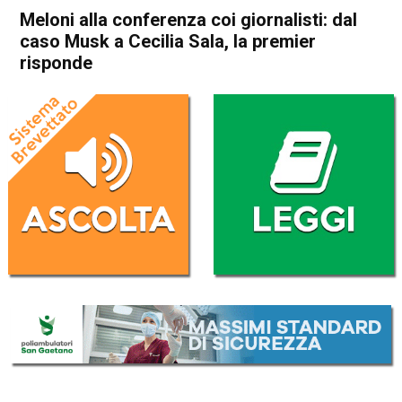
Meloni alla conferenza coi giornalisti: dal
caso Musk a Cecilia Sala, la premier
risponde
Home
Politica Italia
Politica Italia
Meloni alla conferenza coi
giornalisti: dal caso Musk a
Cecilia Sala, la premier
risponde
Da
Redazione Nazionale
9 Gennaio 2025
(aggiornato il
9 Gennaio 2025 19:11
)