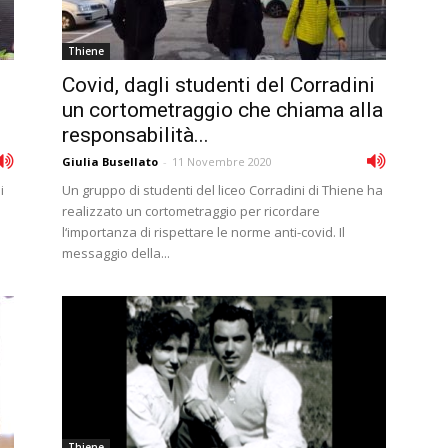
Thiene
Covid, dagli studenti del Corradini
un cortometraggio che chiama alla
responsabilità...
Giulia Busellato
-
11 Novembre 2020
i
Un gruppo di studenti del liceo Corradini di Thiene ha
realizzato un cortometraggio per ricordare
l‘importanza di rispettare le norme anti-covid. Il
messaggio della...
Thiene