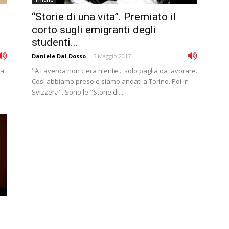
“Storie di una vita”. Premiato il
corto sugli emigranti degli
studenti...
Daniele Dal Dosso
-
5 Maggio 2017
ma
"A Laverda non c'era niente... solo paglia da lavorare.
Così abbiamo preso e siamo andati a Torino. Poi in
Svizzera". Sono le "Storie di...