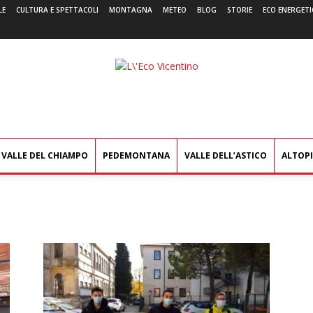
LE
CULTURA E SPETTACOLI
MONTAGNA
METEO
BLOG
STORIE
ECO ENERGETI
L'Eco
Vicentino
VALLE DEL CHIAMPO
PEDEMONTANA
VALLE DELL’ASTICO
ALTOP