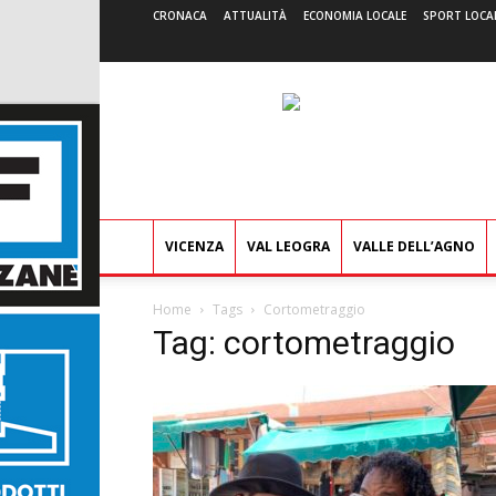
CRONACA
ATTUALITÀ
ECONOMIA LOCALE
SPORT LOCA
VICENZA
VAL LEOGRA
VALLE DELL’AGNO
Home
Tags
Cortometraggio
Tag: cortometraggio