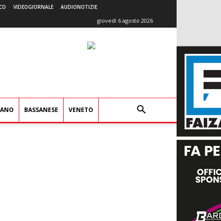
CO
VIDEOGIORNALE
AUDIONOTIZIE
giovedì 6 agosto 2026
IANO
BASSANESE
VENETO