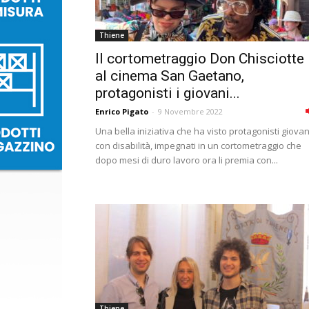
Thiene
Il cortometraggio Don Chisciotte
al cinema San Gaetano,
protagonisti i giovani...
Enrico Pigato
-
9 Novembre 2022
Una bella iniziativa che ha visto protagonisti giovan
con disabilità, impegnati in un cortometraggio che
dopo mesi di duro lavoro ora li premia con...
Thiene