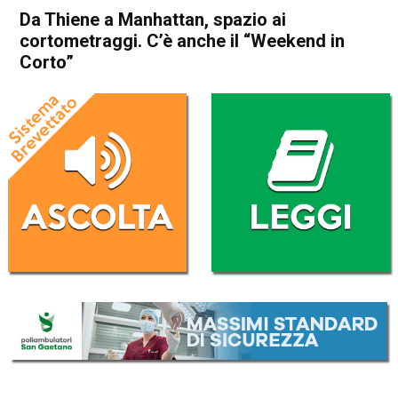
Da Thiene a Manhattan, spazio ai
cortometraggi. C’è anche il “Weekend in
Corto”
Home
Thiene
Attualità
In Evidenza
Thiene
Da Thiene a Manhattan,
spazio ai cortometraggi. C’è
anche il “Weekend in Corto”
Da
Redazione
4 Ottobre 2018
(aggiornato il
4 Ottobre 2018 13:12
)
ASCOLTA L'AUDIO