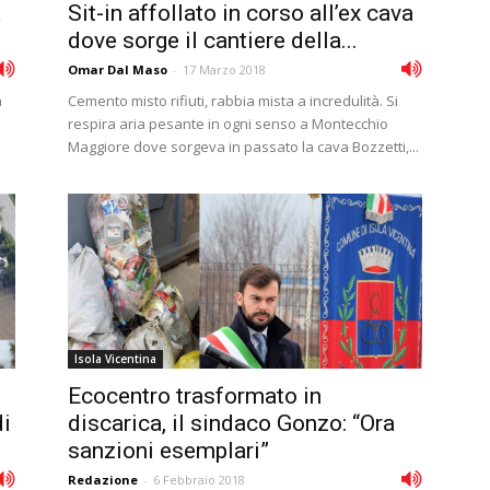
a
Sit-in affollato in corso all’ex cava
dove sorge il cantiere della...
Omar Dal Maso
-
17 Marzo 2018
a
Cemento misto rifiuti, rabbia mista a incredulità. Si
respira aria pesante in ogni senso a Montecchio
Maggiore dove sorgeva in passato la cava Bozzetti,...
Isola Vicentina
Ecocentro trasformato in
di
discarica, il sindaco Gonzo: “Ora
sanzioni esemplari”
Redazione
-
6 Febbraio 2018