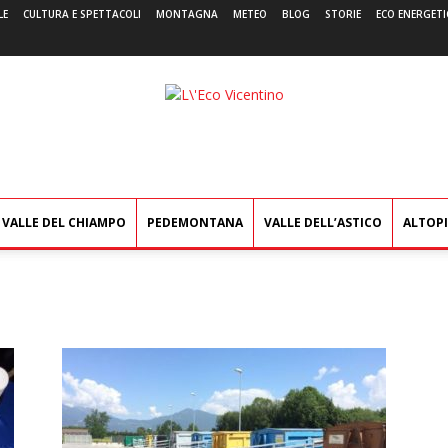
LE
CULTURA E SPETTACOLI
MONTAGNA
METEO
BLOG
STORIE
ECO ENERGETI
L'Eco
Vicentino
VALLE DEL CHIAMPO
PEDEMONTANA
VALLE DELL’ASTICO
ALTOP