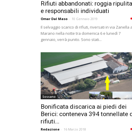
Rifiuti abbandonati: roggia ripulit
e responsabili individuati
Omar Dal Maso
-
10 Gennaio 2019
Il selvaggio scarico di rifiuti, riversati in via Zanella 
Marano nella notte tra domenica 6 e lunedì 7
gennaio, verrà punito. Sono stati...
Sossano
Bonificata discarica ai piedi dei
Berici: conteneva 394 tonnellate 
rifiuti...
Redazione
-
16 Marzo 2018