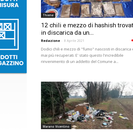
Thiene
12 chili e mezzo di hashish trovat
in discarica da un...
Redazione
-
8 Aprile 2021
Dodici chili e mezzo di "fumo" nascosti in discarica 
mai più recuperati. E' stato questo l'incredibile
rinvenimento di un addetto del Comune a...
Marano Vicentino