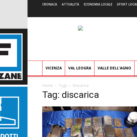
CRONACA
ATTUALITÀ
ECONOMIA LOCALE
SPORT LOCA
VICENZA
VAL LEOGRA
VALLE DELL’AGNO
Home
Tags
Discarica
Tag: discarica