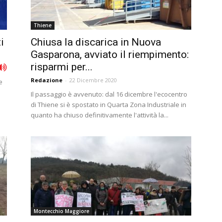
Thiene
i
Chiusa la discarica in Nuova
Gasparona, avviato il riempimento:
risparmi per...
Redazione
-
22 Dicembre 2020
e
Il passaggio è avvenuto: dal 16 dicembre l'ecocentro
di Thiene si è spostato in Quarta Zona Industriale in
quanto ha chiuso definitivamente l'attività la...
Montecchio Maggiore