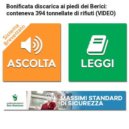
Bonificata discarica ai piedi dei Berici:
conteneva 394 tonnellate di rifiuti (VIDEO)
Home
Noventa Vicentina
Sossano
Cronaca
In Evidenza
Noventa Vicentina
Sossano
Bonificata discarica ai piedi
dei Berici: conteneva 394
tonnellate di rifiuti (VIDEO)
Da
Redazione
16 Marzo 2018
(aggiornato il
16 Marzo 2018 14:49
)
ASCOLTA L'AUDIO