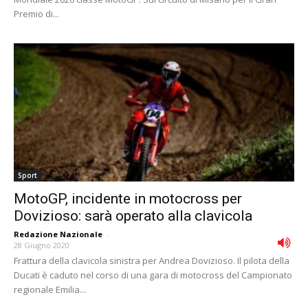
Premio di...
Sport
MotoGP, incidente in motocross per
Dovizioso: sarà operato alla clavicola
Redazione Nazionale
-
28 Giugno 2020
Frattura della clavicola sinistra per Andrea Dovizioso. Il pilota della
Ducati è caduto nel corso di una gara di motocross del Campionato
regionale Emilia...