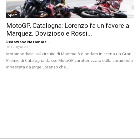
Sport
MotoGP, Catalogna: Lorenzo fa un favore a
Marquez. Dovizioso e Rossi...
Redazione Nazionale
-
16 Giugno 2019
Motomondiale: sul circuito di Montmelò è andato in scena un Gran
Premio di Catalogna classe MotoGP caratterizzato dalla carambola
innescata da Jorge Lorenzo che...