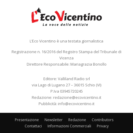
L’Eco Vicentino è una testata giornalistica
Registrazione n. 16/2016 del Registro Stampa del Tribunale di
Vicenza
Direttore Responsabile: Mariagrazia Bonollo
Editore: Valliland Radio srl
via Lago di Lugano 27 – 36015 Schio (VI)
P.Iva 03945720245
Redazione:
redazione@ecovicentino.it
Pubblicità:
info@ecovicentino.it
Presentazione
Newsletter
Redazione
Contributors
Contattaci
Informazioni Commerciali
Privacy