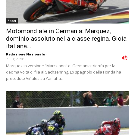
Sport
Motomondiale in Germania: Marquez,
dominio assoluto nella classe regina. Gioia
italiana...
Redazione Nazionale
-
7 Luglio 2019
Marquez in versione “Marcziano” di Germania trionfa per la
decima volta di fila al Sachsenring. Lo spagnolo della Honda ha
preceduto Viñales su Yamaha...