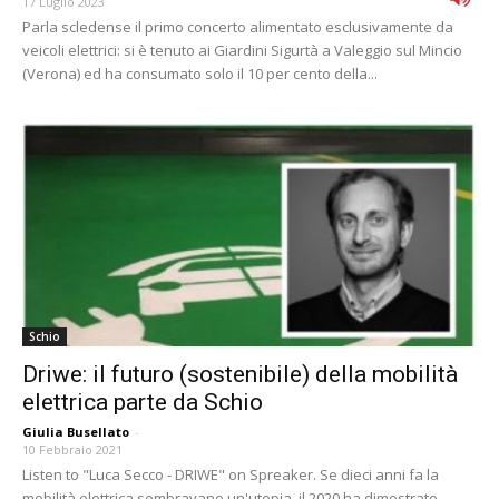
17 Luglio 2023
Parla scledense il primo concerto alimentato esclusivamente da
veicoli elettrici: si è tenuto ai Giardini Sigurtà a Valeggio sul Mincio
(Verona) ed ha consumato solo il 10 per cento della...
Schio
Driwe: il futuro (sostenibile) della mobilità
elettrica parte da Schio
Giulia Busellato
-
10 Febbraio 2021
Listen to "Luca Secco - DRIWE" on Spreaker. Se dieci anni fa la
mobilità elettrica sembravano un'utopia, il 2020 ha dimostrato