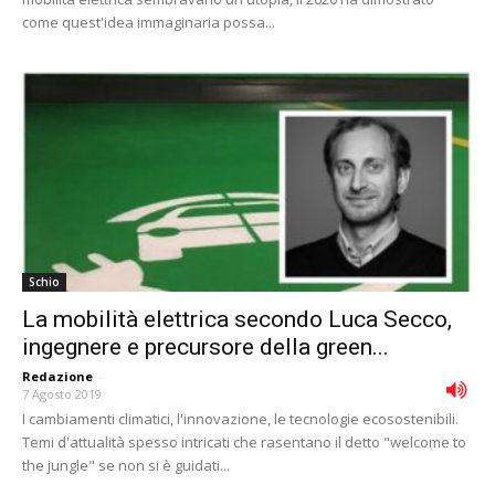
come quest'idea immaginaria possa...
Schio
La mobilità elettrica secondo Luca Secco,
ingegnere e precursore della green...
Redazione
-
7 Agosto 2019
I cambiamenti climatici, l'innovazione, le tecnologie ecosostenibili.
Temi d'attualità spesso intricati che rasentano il detto "welcome to
the jungle" se non si è guidati...