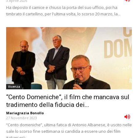
3 Aprile 2026
Ha deposto il camice e chiuso la porta del suo ufficio, poi ha
timbrato il cartellino, per l'ultima volta, lo scorso 20 marzo, la...
Vicenza
“Cento Domeniche”, il film che mancava sul
tradimento della fiducia dei...
Mariagrazia Bonollo
-
27 Novembre 2023
“Cento domeniche”, ultima fatica di Antonio Albanese, è uscito nelle
sale lo scorso fine settimana si candida a essere uno dei film
italiani più...