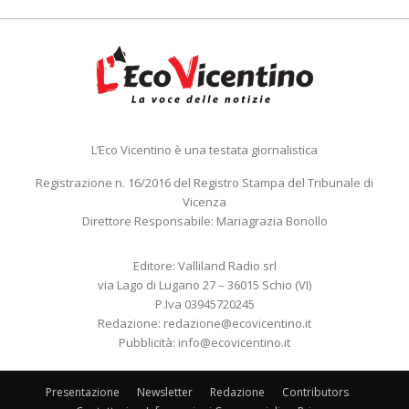
L’Eco Vicentino è una testata giornalistica
Registrazione n. 16/2016 del Registro Stampa del Tribunale di
Vicenza
Direttore Responsabile: Mariagrazia Bonollo
Editore: Valliland Radio srl
via Lago di Lugano 27 – 36015 Schio (VI)
P.Iva 03945720245
Redazione:
redazione@ecovicentino.it
Pubblicità:
info@ecovicentino.it
Presentazione
Newsletter
Redazione
Contributors