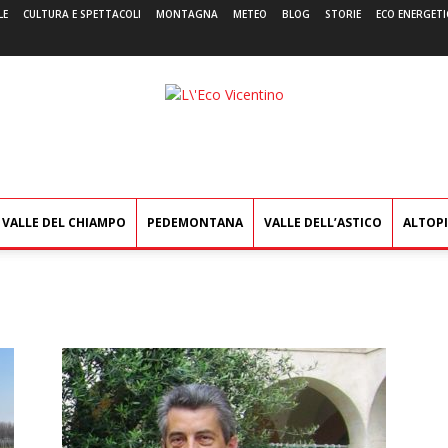
LE
CULTURA E SPETTACOLI
MONTAGNA
METEO
BLOG
STORIE
ECO ENERGETI
L'Eco
Vicentino
VALLE DEL CHIAMPO
PEDEMONTANA
VALLE DELL’ASTICO
ALTOP