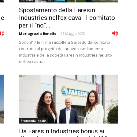
Spostamento della Faresin
le
Industries nell’ex cava: il comitato
per il “no”...
Mariagrazia Bonollo
-
25 Maggio 2023
Sono 817 le firme raccolte a Sarcedo dal comitato
e
contrario al progetto del nuovo insediamento
..
industriale della società Faresin Industries nel sito
dell'ex cava...
Economia locale
Da Faresin Industries bonus ai