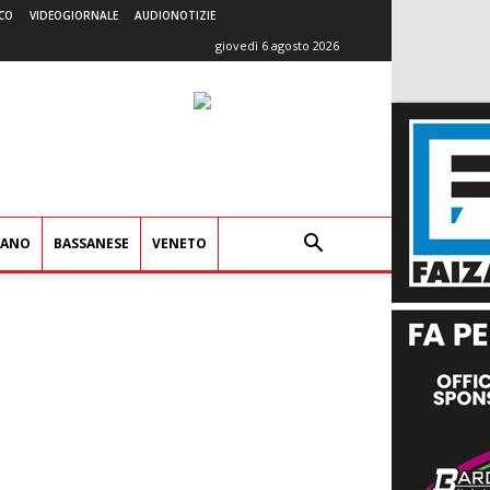
CO
VIDEOGIORNALE
AUDIONOTIZIE
giovedì 6 agosto 2026
IANO
BASSANESE
VENETO