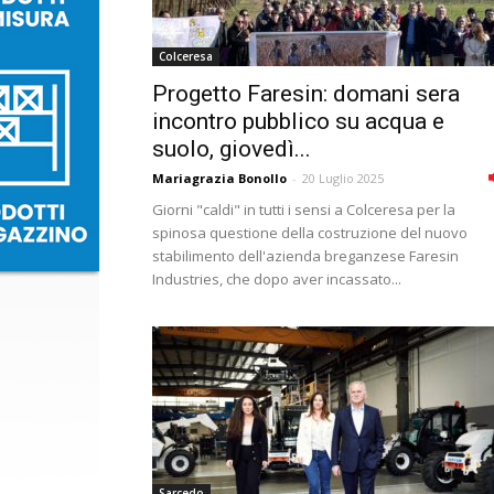
Colceresa
Progetto Faresin: domani sera
incontro pubblico su acqua e
suolo, giovedì...
Mariagrazia Bonollo
-
20 Luglio 2025
Giorni "caldi" in tutti i sensi a Colceresa per la
spinosa questione della costruzione del nuovo
stabilimento dell'azienda breganzese Faresin
Industries, che dopo aver incassato...
Sarcedo