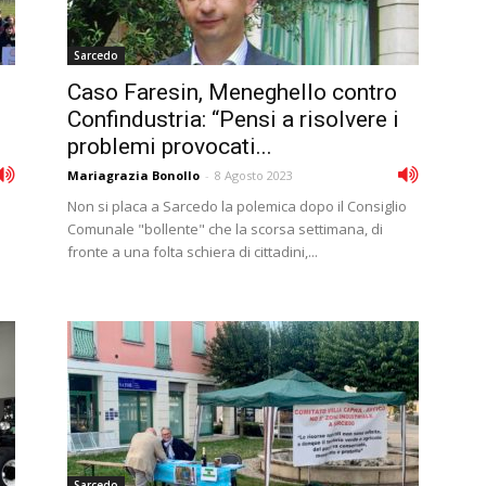
Sarcedo
Caso Faresin, Meneghello contro
Confindustria: “Pensi a risolvere i
problemi provocati...
Mariagrazia Bonollo
-
8 Agosto 2023
Non si placa a Sarcedo la polemica dopo il Consiglio
Comunale "bollente" che la scorsa settimana, di
fronte a una folta schiera di cittadini,...
Sarcedo