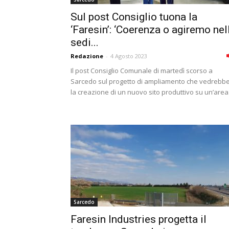
Sul post Consiglio tuona la
‘Faresin’: ‘Coerenza o agiremo nel
sedi...
Redazione
-
4 Agosto 2023
Il post Consiglio Comunale di martedì scorso a
Sarcedo sul progetto di ampliamento che vedrebb
la creazione di un nuovo sito produttivo su un’area.
Sarcedo
Faresin Industries progetta il