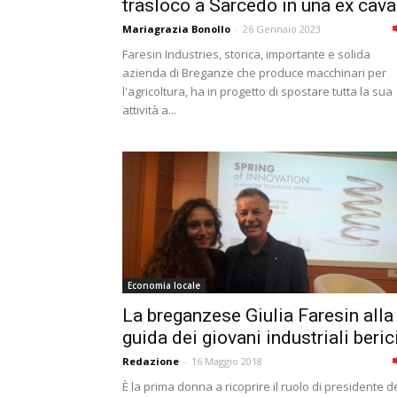
trasloco a Sarcedo in una ex cava.
Mariagrazia Bonollo
-
26 Gennaio 2023
Faresin Industries, storica, importante e solida
azienda di Breganze che produce macchinari per
l'agricoltura, ha in progetto di spostare tutta la sua
attività a...
Economia locale
La breganzese Giulia Faresin alla
guida dei giovani industriali beric
Redazione
-
16 Maggio 2018
È la prima donna a ricoprire il ruolo di presidente d