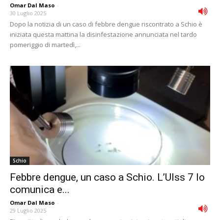
Omar Dal Maso
-
30 Luglio 2025
Dopo la notizia di un caso di febbre dengue riscontrato a Schio è
iniziata questa mattina la disinfestazione annunciata nel tardo
pomeriggio di martedì,...
Schio
Febbre dengue, un caso a Schio. L’Ulss 7 lo
comunica e...
Omar Dal Maso
-
29 Luglio 2025