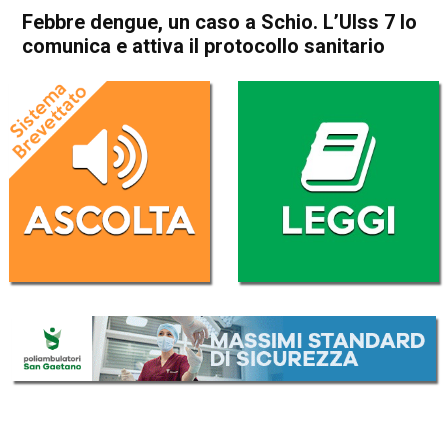
Febbre dengue, un caso a Schio. L’Ulss 7 lo
comunica e attiva il protocollo sanitario
Home
Schio
Attualità
In Evidenza
Schio
Febbre dengue, un caso a
Schio. L’Ulss 7 lo comunica e
attiva il protocollo sanitario
Da
Omar Dal Maso
29 Luglio 2025
(aggiornato il
30 Luglio 2025 18:45
)
ASCOLTA L'AUDIO