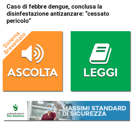
Caso di febbre dengue, conclusa la
disinfestazione antizanzare: “cessato
pericolo”
Home
Valdagno
Recoaro Terme
Attualità
In Evidenza
Valdagno
Recoaro Terme
Caso di febbre dengue,
conclusa la disinfestazione
antizanzare: “cessato
pericolo”
Da
Omar Dal Maso
11 Agosto 2023
(aggiornato il
11 Agosto 2023 17:25
)