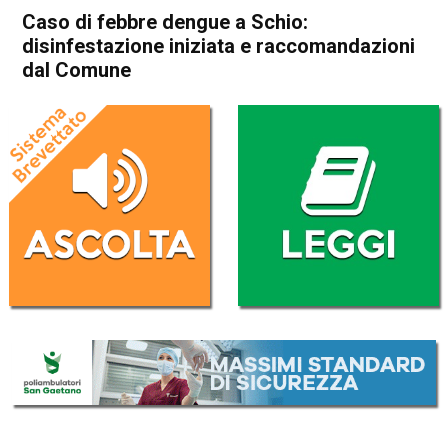
Caso di febbre dengue a Schio:
disinfestazione iniziata e raccomandazioni
dal Comune
Home
Schio
Attualità
In Evidenza
Schio
Caso di febbre dengue a
Schio: disinfestazione iniziata
e raccomandazioni dal
Comune
Da
Omar Dal Maso
30 Luglio 2025
(aggiornato il
30 Luglio 2025 18:48
)