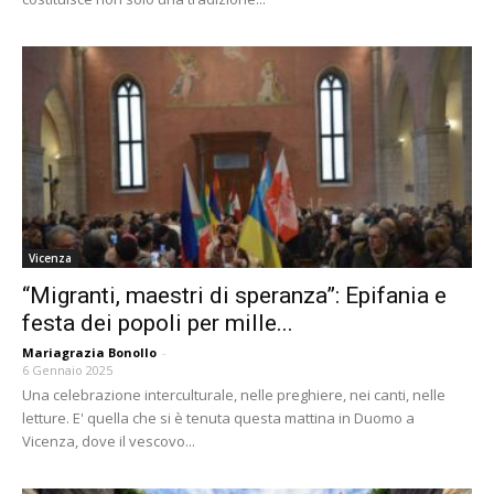
Vicenza
“Migranti, maestri di speranza”: Epifania e
festa dei popoli per mille...
Mariagrazia Bonollo
-
6 Gennaio 2025
Una celebrazione interculturale, nelle preghiere, nei canti, nelle
letture. E' quella che si è tenuta questa mattina in Duomo a
Vicenza, dove il vescovo...