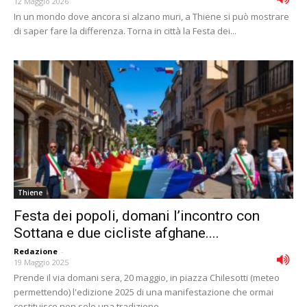
12 Maggio 2026
In un mondo dove ancora si alzano muri, a Thiene si può mostrare
di saper fare la differenza. Torna in città la Festa dei...
Thiene
Festa dei popoli, domani l’incontro con
Sottana e due cicliste afghane....
Redazione
-
19 Maggio 2025
Prende il via domani sera, 20 maggio, in piazza Chilesotti (meteo
permettendo) l'edizione 2025 di una manifestazione che ormai
costituisce non solo una tradizione...