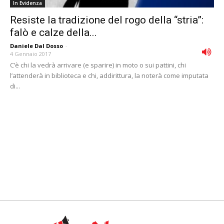
In Evidenza
Resiste la tradizione del rogo della “stria”:
falò e calze della...
Daniele Dal Dosso
-
4 Gennaio 2017
C’è chi la vedrà arrivare (e sparire) in moto o sui pattini, chi
l’attenderà in biblioteca e chi, addirittura, la noterà come imputata
di...