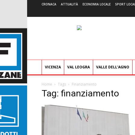
CRONACA
ATTUALITÀ
ECONOMIA LOCALE
SPORT LOCA
VICENZA
VAL LEOGRA
VALLE DELL’AGNO
Home
Tags
Finanziamento
Tag: finanziamento