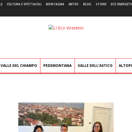
LE
CULTURA E SPETTACOLI
MONTAGNA
METEO
BLOG
STORIE
ECO ENERGETI
L'Eco
Vicentino
VALLE DEL CHIAMPO
PEDEMONTANA
VALLE DELL’ASTICO
ALTOP