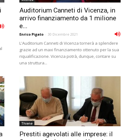
i
Auditorium Canneti di Vicenza, in
arrivo finanziamento da 1 milione
e...
Enrico Pigato
-
30 Dicembre 2021
L'Auditorium Canneti di Vicenza tornerà a splendere
al
grazie ad un maxi finanziamento ottenuto per la sua
riqualificazione. Vicenza potrà, dunque, contare su
una struttura...
Thiene
a
Prestiti agevolati alle imprese: il