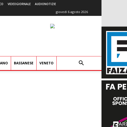
CO
VIDEOGIORNALE
AUDIONOTIZIE
giovedì 6 agosto 2026
IANO
BASSANESE
VENETO