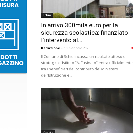
Schio
In arrivo 300mila euro per la
sicurezza scolastica: finanziato
l’intervento al...
Redazione
-
10 Gennaio 2026
Il Comune di Schio incassa un risultato atteso e
strategico: l’Istituto “A. Fusinato” entra ufficialmente
tra i beneficiari del contributo del Ministero
dell’Istruzione e...
Veneto