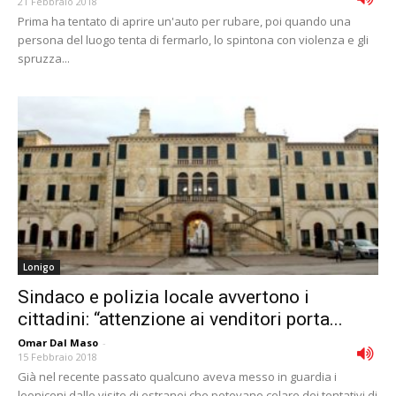
21 Febbraio 2018
Prima ha tentato di aprire un'auto per rubare, poi quando una
persona del luogo tenta di fermarlo, lo spintona con violenza e gli
spruzza...
Lonigo
Sindaco e polizia locale avvertono i
cittadini: “attenzione ai venditori porta...
Omar Dal Maso
-
15 Febbraio 2018
Già nel recente passato qualcuno aveva messo in guardia i
leoniceni dalle visite di estranei che potevano celare dei tentativi di