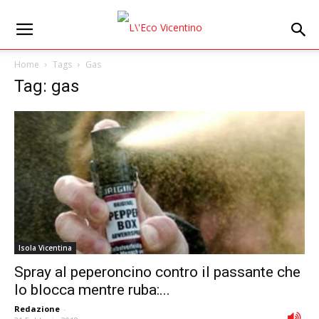
Home
Tags
Gas
Tag: gas
Isola Vicentina
Spray al peperoncino contro il passante che
lo blocca mentre ruba:...
Redazione
-