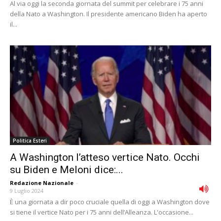
Al via oggi la seconda giornata del summit per celebrare i 75 anni
della Nato a Washington. Il presidente americano Biden ha aperto
il...
Politica Esteri
A Washington l’atteso vertice Nato. Occhi
su Biden e Meloni dice:...
Redazione Nazionale
-
9 Luglio 2024
È una giornata a dir poco cruciale quella di oggi a Washington dove
si tiene il vertice Nato per i 75 anni dell’Alleanza. L'occasione...