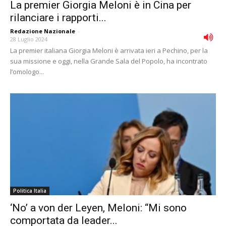
La premier Giorgia Meloni è in Cina per
rilanciare i rapporti...
Redazione Nazionale
-
28 Luglio 2024
La premier italiana Giorgia Meloni è arrivata ieri a Pechino, per la
sua missione e oggi, nella Grande Sala del Popolo, ha incontrato
l’omologo...
Politica Italia
‘No’ a von der Leyen, Meloni: “Mi sono
comportata da leader...