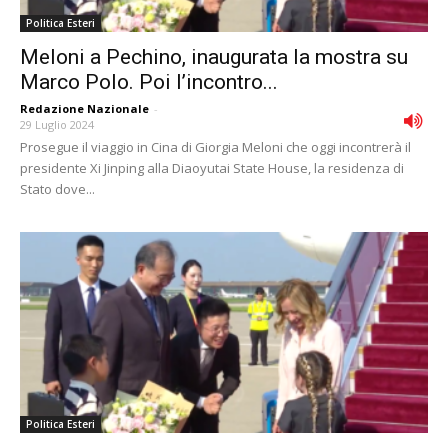
Politica Esteri
Meloni a Pechino, inaugurata la mostra su
Marco Polo. Poi l’incontro...
Redazione Nazionale
-
29 Luglio 2024
Prosegue il viaggio in Cina di Giorgia Meloni che oggi incontrerà il
presidente Xi Jinping alla Diaoyutai State House, la residenza di
Stato dove...
Politica Esteri