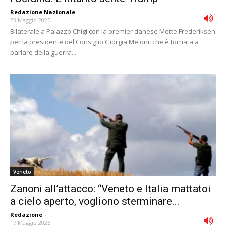
Redazione Nazionale
-
23 Maggio 2025
Bilaterale a Palazzo Chigi con la premier danese Mette Frederiksen
per la presidente del Consiglio Giorgia Meloni, che è tornata a
parlare della guerra...
Veneto
Zanoni all’attacco: “Veneto e Italia mattatoi
a cielo aperto, vogliono sterminare...
Redazione
-
17 Maggio 2025