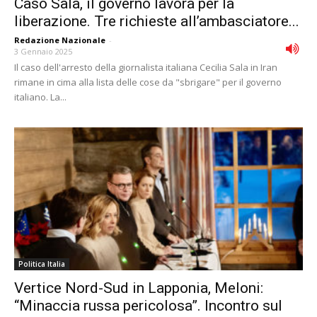
Caso Sala, il governo lavora per la
liberazione. Tre richieste all’ambasciatore...
Redazione Nazionale
-
3 Gennaio 2025
Il caso dell'arresto della giornalista italiana Cecilia Sala in Iran
rimane in cima alla lista delle cose da "sbrigare" per il governo
italiano. La...
Politica Italia
Vertice Nord-Sud in Lapponia, Meloni:
“Minaccia russa pericolosa”. Incontro sul