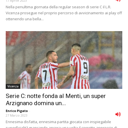
17 Aprile 2023
Nella penultima giornata della regular season di serie C il L.R.
Vicenza prosegue nel proprio percorso di avvicinamento ai play off
ottenendo una bella...
Vicenza
Serie C: notte fonda al Menti, un super
Arzignano domina un...
Enrico Pigato
-
27 Marzo 2023
Ennesima disfatta, ennesima partita giocata con inspiegabile
superficialità mancando ancora una volta il corretto approccio di