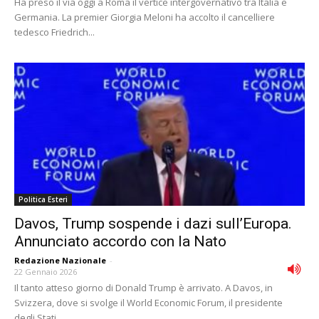
Ha preso il via oggi a Roma il vertice intergovernativo tra Italia e
Germania. La premier Giorgia Meloni ha accolto il cancelliere
tedesco Friedrich...
Politica Esteri
Davos, Trump sospende i dazi sull’Europa.
Annunciato accordo con la Nato
Redazione Nazionale
-
22 Gennaio 2026
Il tanto atteso giorno di Donald Trump è arrivato. A Davos, in
Svizzera, dove si svolge il World Economic Forum, il presidente
degli Stati...