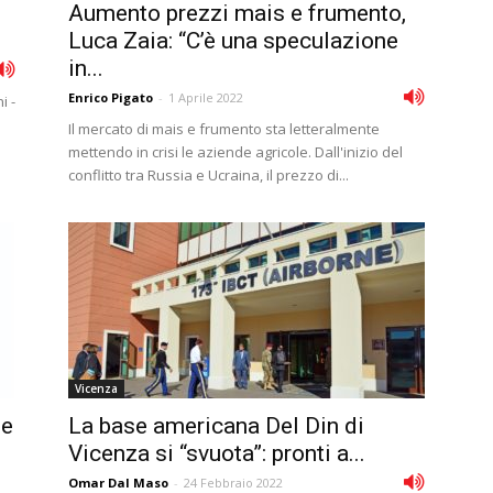
Aumento prezzi mais e frumento,
.
Luca Zaia: “C’è una speculazione
in...
Enrico Pigato
-
1 Aprile 2022
i -
Il mercato di mais e frumento sta letteralmente
mettendo in crisi le aziende agricole. Dall'inizio del
conflitto tra Russia e Ucraina, il prezzo di...
Vicenza
ne
La base americana Del Din di
Vicenza si “svuota”: pronti a...
Omar Dal Maso
-
24 Febbraio 2022