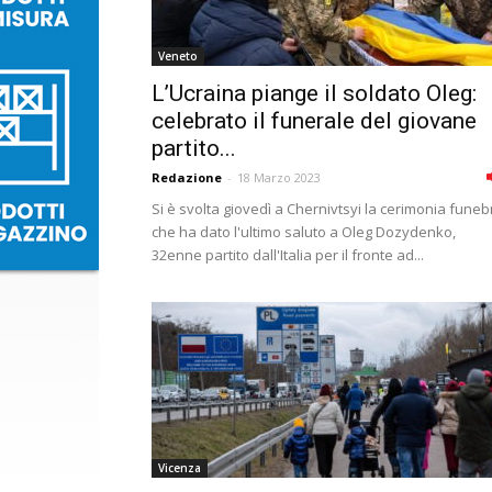
Veneto
L’Ucraina piange il soldato Oleg:
celebrato il funerale del giovane
partito...
Redazione
-
18 Marzo 2023
Si è svolta giovedì a Chernivtsyi la cerimonia funeb
che ha dato l'ultimo saluto a Oleg Dozydenko,
32enne partito dall'Italia per il fronte ad...
Vicenza