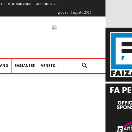
CO
VIDEOGIORNALE
AUDIONOTIZIE
giovedì 6 agosto 2026
IANO
BASSANESE
VENETO