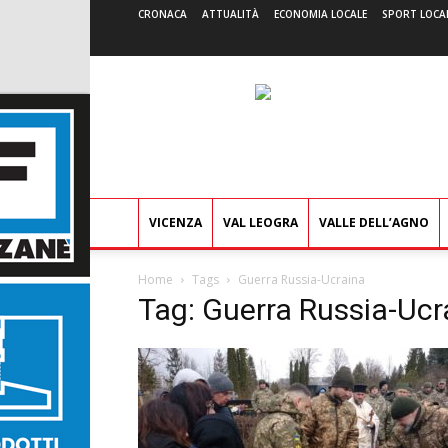
CRONACA
ATTUALITÀ
ECONOMIA LOCALE
SPORT LOCA
VICENZA
VAL LEOGRA
VALLE DELL’AGNO
Home
Tags
Guerra Russia-Ucraina
Tag: Guerra Russia-Ucr