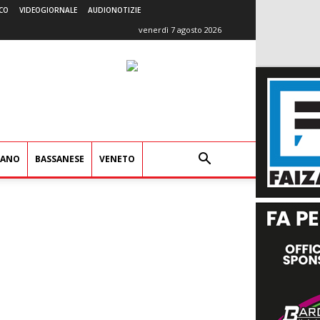
CO
VIDEOGIORNALE
AUDIONOTIZIE
venerdì 7 agosto 2026
IANO
BASSANESE
VENETO