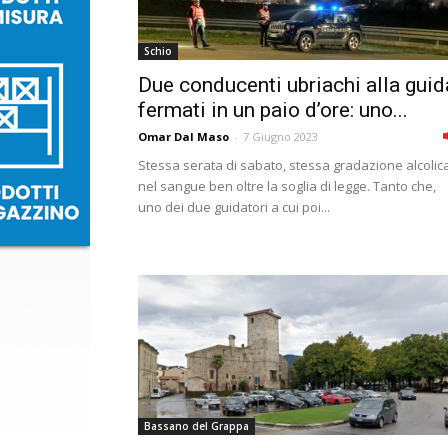
Schio
Due conducenti ubriachi alla guid
fermati in un paio d’ore: uno...
Omar Dal Maso
-
7 Giugno 2023
Stessa serata di sabato, stessa gradazione alcolic
nel sangue ben oltre la soglia di legge. Tanto che,
uno dei due guidatori a cui poi...
Bassano del Grappa