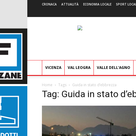
CRONACA
ATTUALITÀ
ECONOMIA LOCALE
SPORT LOCA
VICENZA
VAL LEOGRA
VALLE DELL’AGNO
Home
Tags
Guida in stato d’ebbrezza
Tag: Guida in stato d’e