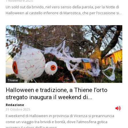
1 Novembre 2025
Un sold out da brivido, nel vero senso della parola, per la Notte di
Halloween al castello inferiore di Marostica, che per l’occasione si...
Thiene
Halloween e tradizione, a Thiene l’orto
stregato inaugura il weekend di...
Redazione
-
31 Ottobre 2025
Il weekend di Halloween in provincia di Vicenza si preannuncia
come un viaggio tra brividi e bontà, dove l’atmosfera gotica
incontra il calore dell’autunno...