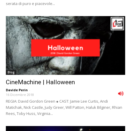
serata di puro e piacevole...
Blog
CineMachine | Halloween
Davide Perin
-
16 Dicembre 2018
REGIA: David Gordon Green ● CAST: Jamie Lee Curtis, Andi
Matichak, Nick Castle, Judy Greer, Will Patton, Haluk Bilginer, Rhian
Rees, Toby Huss, Virginia...