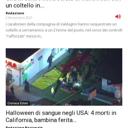
un coltello in...
Redazione
-
2 Novembre 2021
I carabinieri della compagnia di Valdagno hanno sequestrato un
coltello a serramanico a un 21enne del posto, nel corso dei controlli
"rafforzati" messi in...
Cronaca Esteri
Halloween di sangue negli USA: 4 morti in
California, bambina ferita...
Redazione Nazionale
-