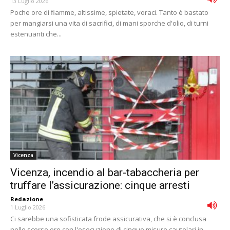
13 Luglio 2026
Poche ore di fiamme, altissime, spietate, voraci. Tanto è bastato
per mangiarsi una vita di sacrifici, di mani sporche d'olio, di turni
estenuanti che...
Vicenza
Vicenza, incendio al bar-tabaccheria per
truffare l’assicurazione: cinque arresti
Redazione
-
1 Luglio 2026
Ci sarebbe una sofisticata frode assicurativa, che si è conclusa
nelle scorse ore con l'esecuzione di cinque misure cautelari in