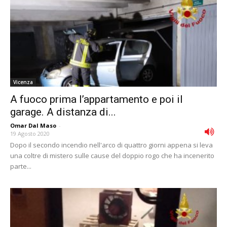
Vicenza
A fuoco prima l’appartamento e poi il
garage. A distanza di...
Omar Dal Maso
-
19 Agosto 2020
Dopo il secondo incendio nell'arco di quattro giorni appena si leva
una coltre di mistero sulle cause del doppio rogo che ha incenerito
parte...