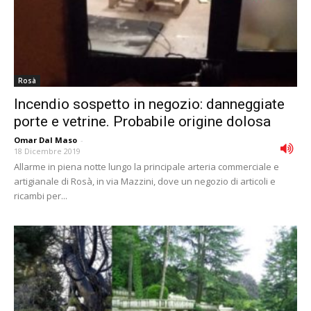
Rosà
Incendio sospetto in negozio: danneggiate
porte e vetrine. Probabile origine dolosa
Omar Dal Maso
-
18 Dicembre 2019
Allarme in piena notte lungo la principale arteria commerciale e
artigianale di Rosà, in via Mazzini, dove un negozio di articoli e
ricambi per...