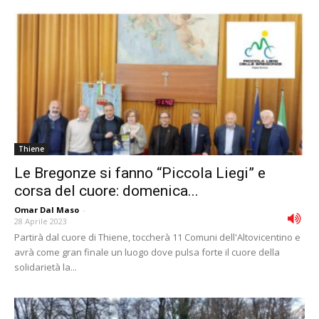
Thiene
Le Bregonze si fanno “Piccola Liegi” e
corsa del cuore: domenica...
Omar Dal Maso
-
28 Aprile 2023
Partirà dal cuore di Thiene, toccherà 11 Comuni dell'Altovicentino e
avrà come gran finale un luogo dove pulsa forte il cuore della
solidarietà la...