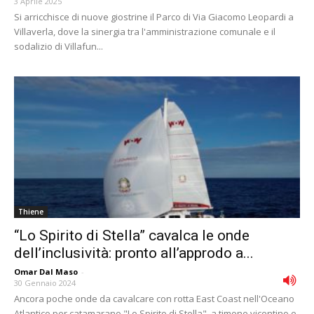
3 Aprile 2025
Si arricchisce di nuove giostrine il Parco di Via Giacomo Leopardi a
Villaverla, dove la sinergia tra l'amministrazione comunale e il
sodalizio di Villafun...
Thiene
“Lo Spirito di Stella” cavalca le onde
dell’inclusività: pronto all’approdo a...
Omar Dal Maso
-
30 Gennaio 2024
Ancora poche onde da cavalcare con rotta East Coast nell'Oceano
Atlantico per catamarano "Lo Spirito di Stella", a timone vicentino e