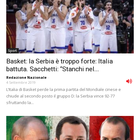
Sport
Basket: la Serbia è troppo forte: Italia
battuta. Sacchetti: “Stanchi nel...
Redazione Nazionale
-
4 Settembre 2019
L’Italia di Basket perde la prima partita del Mondiale cinese e
chiude al secondo posto il gruppo D: la Serbia vince 92-77
sfruttando la...