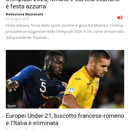
è festa azzurra
Redazione Nazionale
-
25 Giugno 2019
Festa italiana, festa dello sport, lacrime e gioia tra Milano e Cortina,
prossime protagoniste delle Olimpiadi 2026. Il Cio, come annunciato
dal presidente Thomas...
Sport
Europei Under 21, biscotto francese-romeno
e l’Italia è eliminata