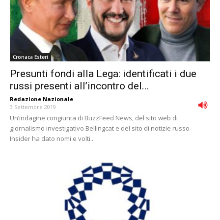
Cronaca Esteri
Presunti fondi alla Lega: identificati i due
russi presenti all’incontro del...
Redazione Nazionale
-
3 Settembre 2019
Un’indagine congiunta di BuzzFeed News, del sito web di
giornalismo investigativo Bellingcat e del sito di notizie russo
Insider ha dato nomi e volti...