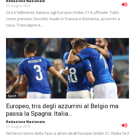
Redazione Nazionale
-
25 Giugno 2019
Ora il fallimento italiano agli Europei Under 21 è ufficiale. Tutto
come previsto: biscotto made in Francia e Romania, azzurrini a
casa. Transalpini e...
Sport
Europeo, tris degli azzurrini al Belgio ma
passa la Spagna: Italia...
Redazione Nazionale
-
23 Giugno 2019
Nel terzo turno della fase a gironi degli Europei Under 21, l’Italia fa il