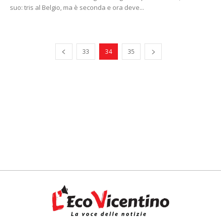
suo: tris al Belgio, ma è seconda e ora deve...
33
34
35