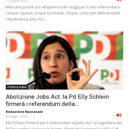
7 Giugno 2025
Mancano poche ore all’apertura dei seggi per il voto referendario.
Cinque i quesiti, cinque le schede, cinque i colori per differenziarli.
Cittadinanza, Jobs Act,...
Politica Italia
Abolizione Jobs Act: la Pd Elly Schlein
firmerà i referendum della...
Redazione Nazionale
-
6 Maggio 2024
Elly Schlein firmerà per il referendum sul Jobs Act. La segretaria del
Pd, ha sciolto la riserva in merito all’iniziativa promossa dalla Cgil.