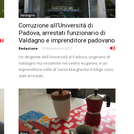
Valdagno
Corruzione all’Università di
Padova, arrestati funzionario di
Valdagno e imprenditore padovano
Redazione
-
15 Novembre 2017
Un dirigente dell'Università di Padova, originario di
Valdagno ma residente nel centro euganeo, e un
imprenditore edile di Santa Margherita d'Adige sono
stati arrestati...
Blog