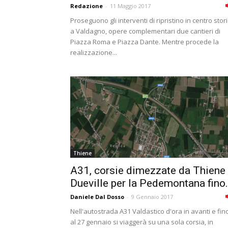
Redazione
-
11 Maggio 2017
Proseguono gli interventi di ripristino in centro stor
a Valdagno, opere complementari due cantieri di
Piazza Roma e Piazza Dante. Mentre procede la
realizzazione...
Thiene
A31, corsie dimezzate da Thiene
Dueville per la Pedemontana fino.
Daniele Dal Dosso
-
9 Gennaio 2017
Nell'autostrada A31 Valdastico d'ora in avanti e fin
al 27 gennaio si viaggerà su una sola corsia, in