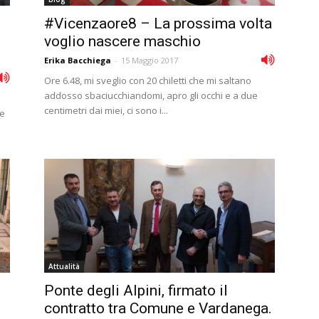
#Vicenzaore8 – La prossima volta
voglio nascere maschio
Erika Bacchiega
-
15 Maggio 2017
Ore 6.48, mi sveglio con 20 chiletti che mi saltano
addosso sbaciucchiandomi, apro gli occhi e a due
centimetri dai miei, ci sono i...
re
Attualità
Ponte degli Alpini, firmato il
contratto tra Comune e Vardanega.