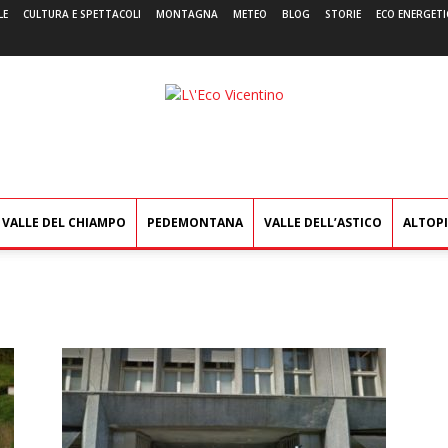
LE
CULTURA E SPETTACOLI
MONTAGNA
METEO
BLOG
STORIE
ECO ENERGETI
L'Eco
Vicentino
VALLE DEL CHIAMPO
PEDEMONTANA
VALLE DELL’ASTICO
ALTOP