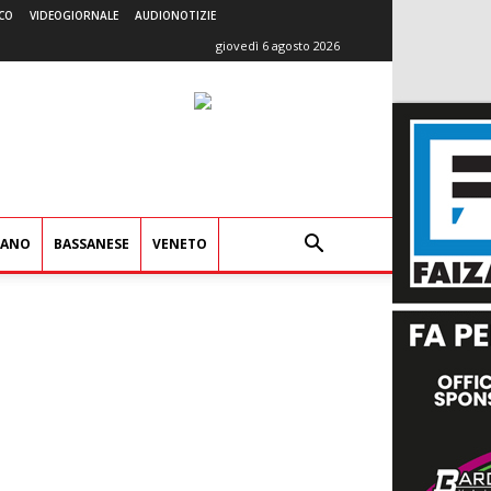
CO
VIDEOGIORNALE
AUDIONOTIZIE
giovedì 6 agosto 2026
IANO
BASSANESE
VENETO