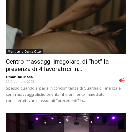
Monticello Conte Otto
Centro massaggi irregolare, di “hot” la
presenza di 4 lavoratrici in...
Omar Dal Maso
-
22 Dicembre 2023
Spesso quando si parla in concomitanza di Guardia di Finanza e
centri massaggi olistici orientali il riferimento immediato,
considerati i vari e assodati "precedenti" in...