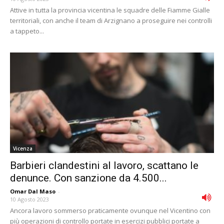
Attive in tutta la provincia vicentina le squadre delle Fiamme Gialle
territoriali, con anche il team di Arzignano a proseguire nei controlli
a tappeto...
Vicenza
Barbieri clandestini al lavoro, scattano le
denunce. Con sanzione da 4.500...
Omar Dal Maso
-
10 Agosto 2023
Ancora lavoro sommerso praticamente ovunque nel Vicentino con
più operazioni di controllo portate in esercizi pubblici portate a