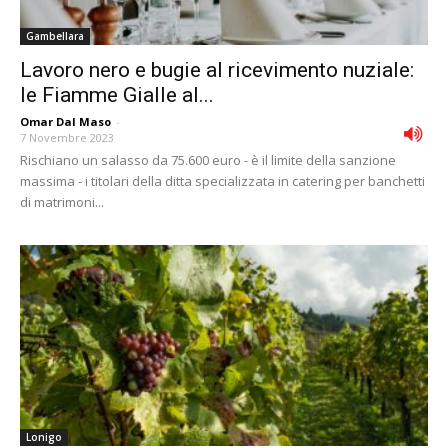
Gambellara
Lavoro nero e bugie al ricevimento nuziale:
le Fiamme Gialle al...
Omar Dal Maso
-
7 Novembre 2023
Rischiano un salasso da 75.600 euro - è il limite della sanzione
massima - i titolari della ditta specializzata in catering per banchetti
di matrimoni...
Lonigo