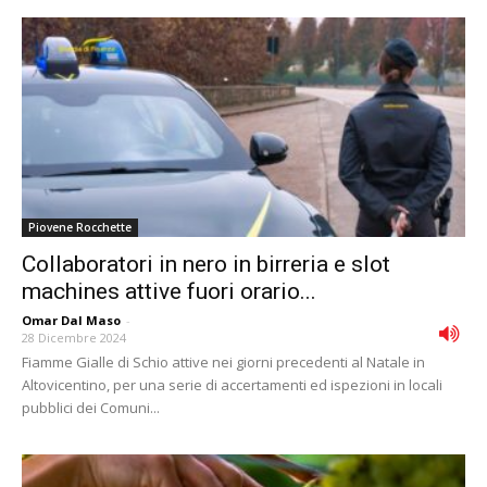
Piovene Rocchette
Collaboratori in nero in birreria e slot
machines attive fuori orario...
Omar Dal Maso
-
28 Dicembre 2024
Fiamme Gialle di Schio attive nei giorni precedenti al Natale in
Altovicentino, per una serie di accertamenti ed ispezioni in locali
pubblici dei Comuni...