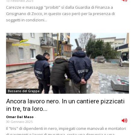
13 Febbraio 2025
Carezze e massaggi "proibiti" sì dalla Guardia di Finanza a
Grisignano di Zocco, in questo caso però per la presenza di
soggetti in condizioni...
Bassano del Grappa
Ancora lavoro nero. In un cantiere pizzicati
in tre, tra loro...
Omar Dal Maso
-
30 Gennaio 2025
Il "tris" di dipendenti in nero, impiegati come manovali e montatori
di pavimenti e lavori di muratura, costa una denuncia e una