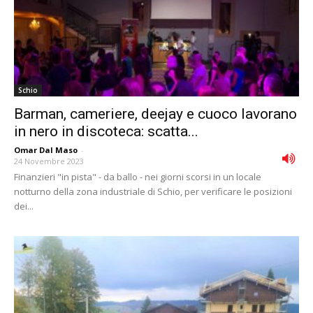
Schio
Barman, cameriere, deejay e cuoco lavorano
in nero in discoteca: scatta...
Omar Dal Maso
-
24 Novembre 2023
Finanzieri "in pista" - da ballo - nei giorni scorsi in un locale
notturno della zona industriale di Schio, per verificare le posizioni
dei...