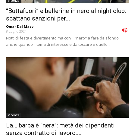
Vicenza
“Buttafuori” e ballerine in nero al night club:
scattano sanzioni per...
Omar Dal Maso
-
8 Luglio 2024
Notti di festa e divertimento ma con il "nero" a fare da sfondo
anche quando il tema di interesse e da toccare è quello...
Vicenza
La… barba è “nera”: metà dei dipendenti
senza contratto di lavoro....