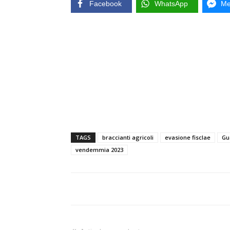
Facebook
WhatsApp
Me
TAGS
braccianti agricoli
evasione fisclae
Gu
vendemmia 2023