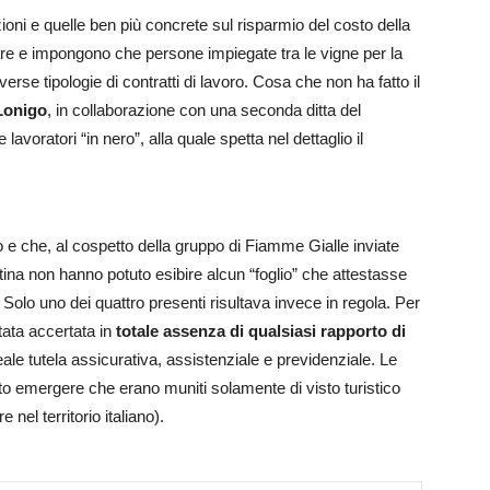
zioni e quelle ben più concrete sul risparmio del costo della
are e impongono che persone impiegate tra le vigne per la
e tipologie di contratti di lavoro. Cosa che non ha fatto il
Lonigo
, in collaborazione con una seconda ditta del
lavoratori “in nero”, alla quale spetta nel dettaglio il
 e che, al cospetto della gruppo di Fiamme Gialle inviate
ina non hanno potuto esibire alcun “foglio” che attestasse
. Solo uno dei quattro presenti risultava invece in regola. Per
stata accertata in
totale assenza di qualsiasi rapporto di
le tutela assicurativa, assistenziale e previdenziale. Le
tto emergere che erano muniti solamente di visto turistico
nel territorio italiano).