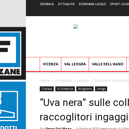
CRONACA
ATTUALITÀ
ECONOMIA LOCALE
SPORT LOCA
VICENZA
VAL LEOGRA
VALLE DELL’AGNO
Home
Arzignano
Lonigo
“Uva nera” sulle collin
Cronaca
In Evidenza
Arzignano
Lonigo
“Uva nera” sulle coll
raccoglitori ingaggi
Da
Omar Dal Maso
-
4 Ottobre 2023
(aggiornato il
4 Ott