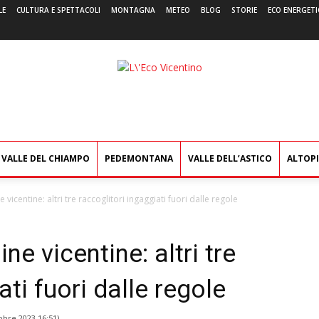
LE
CULTURA E SPETTACOLI
MONTAGNA
METEO
BLOG
STORIE
ECO ENERGETI
L'Eco
Vicentino
VALLE DEL CHIAMPO
PEDEMONTANA
VALLE DELL’ASTICO
ALTOP
e vicentine: altri tre raccoglitori ingaggiati fuori dalle regole
ine vicentine: altri tre
ati fuori dalle regole
obre 2023 16:51
)