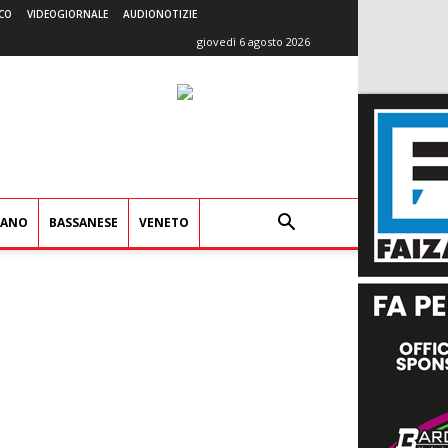
CO
VIDEOGIORNALE
AUDIONOTIZIE
giovedì 6 agosto 2026
IANO
BASSANESE
VENETO