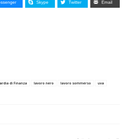
ssenger
Skype
Twitter
Email
ardia di Finanza
lavoro nero
lavoro sommerso
uva