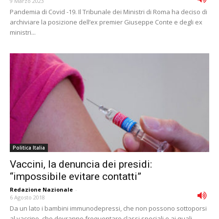
9 Marzo 2023
Pandemia di Covid -19. Il Tribunale dei Ministri di Roma ha deciso di
archiviare la posizione dell’ex premier Giuseppe Conte e degli ex
ministri...
Politica Italia
Vaccini, la denuncia dei presidi:
“impossibile evitare contatti”
Redazione Nazionale
-
6 Agosto 2018
Da un lato i bambini immunodepressi, che non possono sottoporsi
al vaccino, che dovranno frequentare classi speciali e ai quali