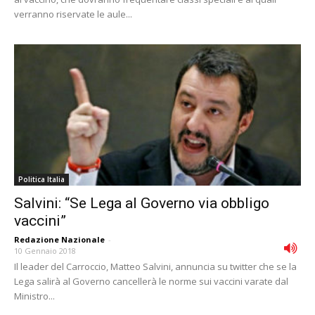
verranno riservate le aule...
Politica Italia
Salvini: “Se Lega al Governo via obbligo
vaccini”
Redazione Nazionale
-
10 Gennaio 2018
Il leader del Carroccio, Matteo Salvini, annuncia su twitter che se la
Lega salirà al Governo cancellerà le norme sui vaccini varate dal
Ministro...