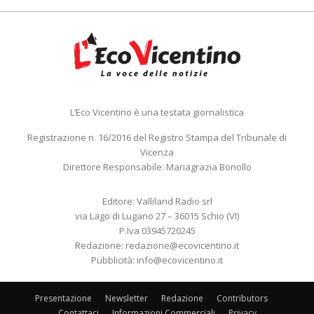
L’Eco Vicentino è una testata giornalistica
Registrazione n. 16/2016 del Registro Stampa del Tribunale di
Vicenza
Direttore Responsabile: Mariagrazia Bonollo
Editore: Valliland Radio srl
via Lago di Lugano 27 – 36015 Schio (VI)
P.Iva 03945720245
Redazione:
redazione@ecovicentino.it
Pubblicità:
info@ecovicentino.it
Presentazione
Newsletter
Redazione
Contributors
Contattaci
Informazioni Commerciali
Privacy