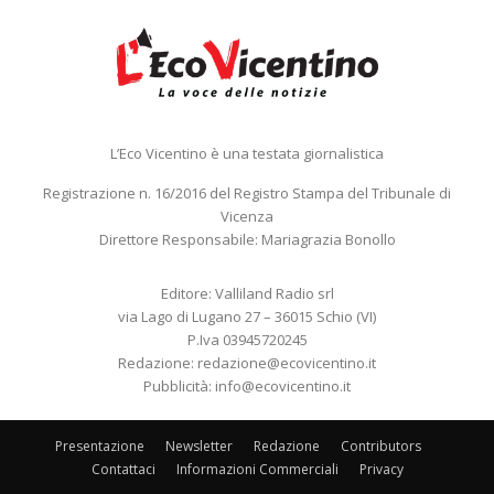
L’Eco Vicentino è una testata giornalistica
Registrazione n. 16/2016 del Registro Stampa del Tribunale di
Vicenza
Direttore Responsabile: Mariagrazia Bonollo
Editore: Valliland Radio srl
via Lago di Lugano 27 – 36015 Schio (VI)
P.Iva 03945720245
Redazione:
redazione@ecovicentino.it
Pubblicità:
info@ecovicentino.it
Presentazione
Newsletter
Redazione
Contributors
Contattaci
Informazioni Commerciali
Privacy