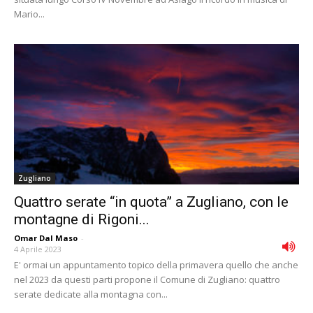
Mario...
Zugliano
Quattro serate “in quota” a Zugliano, con le
montagne di Rigoni...
Omar Dal Maso
-
4 Aprile 2023
E' ormai un appuntamento topico della primavera quello che anche
nel 2023 da questi parti propone il Comune di Zugliano: quattro
serate dedicate alla montagna con...