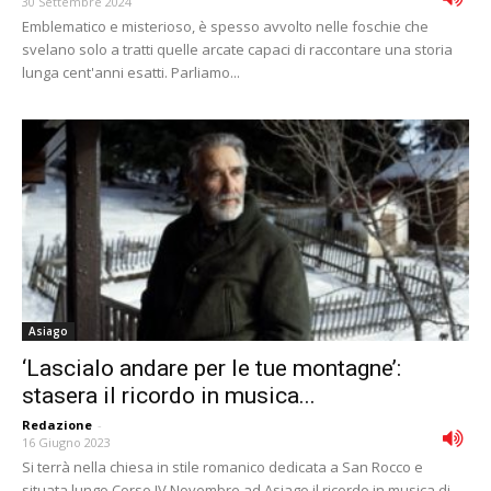
30 Settembre 2024
Emblematico e misterioso, è spesso avvolto nelle foschie che
svelano solo a tratti quelle arcate capaci di raccontare una storia
lunga cent'anni esatti. Parliamo...
Asiago
‘Lascialo andare per le tue montagne’:
stasera il ricordo in musica...
Redazione
-
16 Giugno 2023
Si terrà nella chiesa in stile romanico dedicata a San Rocco e
situata lungo Corso IV Novembre ad Asiago il ricordo in musica di