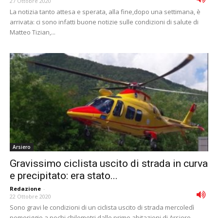
27 Ottobre 2020
La notizia tanto attesa e sperata, alla fine,dopo una settimana, è
arrivata: ci sono infatti buone notizie sulle condizioni di salute di
Matteo Tizian,...
Arsiero
Gravissimo ciclista uscito di strada in curva
e precipitato: era stato...
Redazione
-
22 Ottobre 2020
Sono gravi le condizioni di un ciclista uscito di strada mercoledì
pomeriggio a pochi chilometri dalle prime abitazioni di Arsiero.