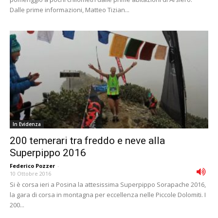
Dalle prime informazioni, Matteo Tizian...
In Evidenza
200 temerari tra freddo e neve alla
Superpippo 2016
Federico Pozzer
-
10 Ottobre 2016
Si è corsa ieri a Posina la attesissima Superpippo Sorapache 2016,
la gara di corsa in montagna per eccellenza nelle Piccole Dolomiti. I
200...