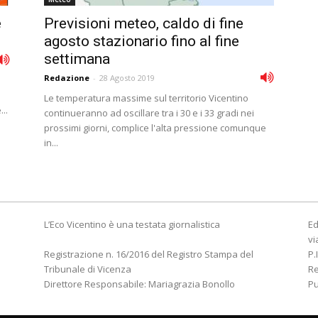
è
Previsioni meteo, caldo di fine
agosto stazionario fino al fine
settimana
Redazione
-
28 Agosto 2019
Le temperatura massime sul territorio Vicentino
..
continueranno ad oscillare tra i 30 e i 33 gradi nei
prossimi giorni, complice l'alta pressione comunque
in...
L’Eco Vicentino è una testata giornalistica
Ed
vi
Registrazione n. 16/2016 del Registro Stampa del
P.
Tribunale di Vicenza
R
Direttore Responsabile: Mariagrazia Bonollo
Pu