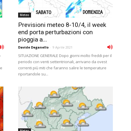
Meteo
i
Previsioni meteo 8-10/4, il week
end porta perturbazioni con
pioggia a...
Davide Deganello
-
9 Aprile 2021
o
SITUAZIONE GENERALE Dopo giorni molto freddi per il
periodo con venti settentrionali, arrivano da ovest
te
correnti più miti che faranno salire le temperature
riportandole su...
Meteo