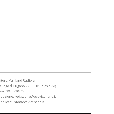
itore: Valliland Radio srl
a Lago di Lugano 27 – 36015 Schio (VI)
Iva 03945720245
edazione:
redazione@ecovicentino.it
bblicità:
info@ecovicentino.it