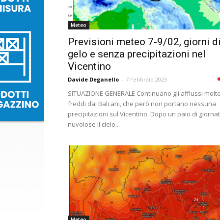
Meteo
Previsioni meteo 7-9/02, giorni d
gelo e senza precipitazioni nel
Vicentino
Davide Deganello
-
7 Febbraio 2023
SITUAZIONE GENERALE Continuano gli afflussi molt
freddi dai Balcani, che però non portano nessuna
precipitazioni sul Vicentino. Dopo un paio di giorna
nuvolose il cielo...
Meteo