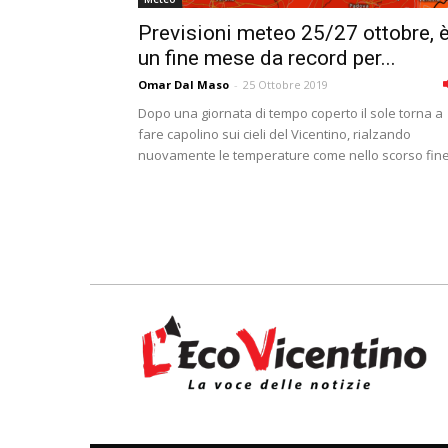
Previsioni meteo 25/27 ottobre, 
un fine mese da record per...
Omar Dal Maso
-
25 Ottobre 2019
Dopo una giornata di tempo coperto il sole torna a
fare capolino sui cieli del Vicentino, rialzando
nuovamente le temperature come nello scorso fine.