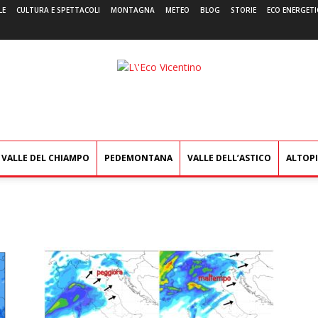
LE
CULTURA E SPETTACOLI
MONTAGNA
METEO
BLOG
STORIE
ECO ENERGETI
L'Eco
Vicentino
VALLE DEL CHIAMPO
PEDEMONTANA
VALLE DELL’ASTICO
ALTOP