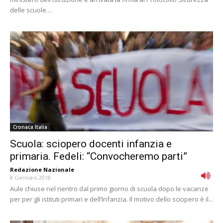
delle scuole....
Cronaca Italia
Scuola: sciopero docenti infanzia e
primaria. Fedeli: “Convocheremo parti”
Redazione Nazionale
-
8 Gennaio 2018
Aule chiuse nel rientro dal primo giorno di scuola dopo le vacanze
per per gli istituti primari e dell’Infanzia. Il motivo dello sciopero è il...