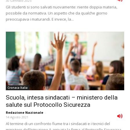
30 Gennaio 2025
Gli studenti si sono salvati nuovamente: niente doppia materia,
possibile da normativa. Un aspetto che da qualche giorno
preoccupava i maturandi. E invece, la...
Cronaca Italia
Scuola, intesa sindacati – ministero della
salute sul Protocollo Sicurezza
Redazione Nazionale
-
14 Agosto 2021
Al termine di un confronto fiume tra i sindacati e i tecnici del
ministero dell'Istruzione è arrivata la firma al Protocollo Sicurezza