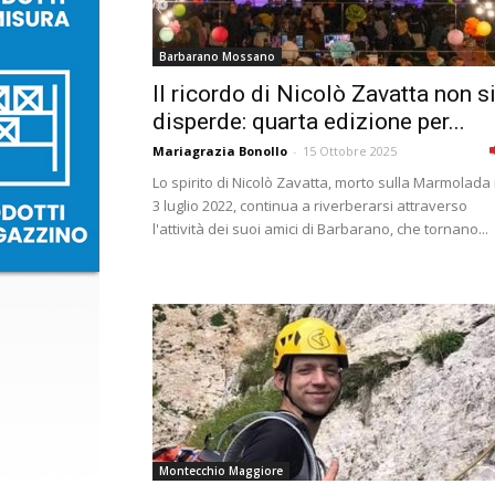
Barbarano Mossano
Il ricordo di Nicolò Zavatta non s
disperde: quarta edizione per...
Mariagrazia Bonollo
-
15 Ottobre 2025
Lo spirito di Nicolò Zavatta, morto sulla Marmolada i
3 luglio 2022, continua a riverberarsi attraverso
l'attività dei suoi amici di Barbarano, che tornano...
Montecchio Maggiore