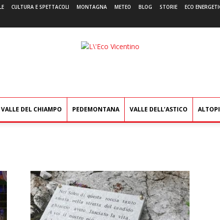
LE
CULTURA E SPETTACOLI
MONTAGNA
METEO
BLOG
STORIE
ECO ENERGETI
L'Eco
Vicentino
VALLE DEL CHIAMPO
PEDEMONTANA
VALLE DELL’ASTICO
ALTOP