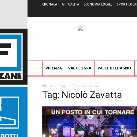
CRONACA
ATTUALITÀ
ECONOMIA LOCALE
SPORT LOCA
VICENZA
VAL LEOGRA
VALLE DELL’AGNO
Home
Tags
Nicolò Zavatta
Tag: Nicolò Zavatta