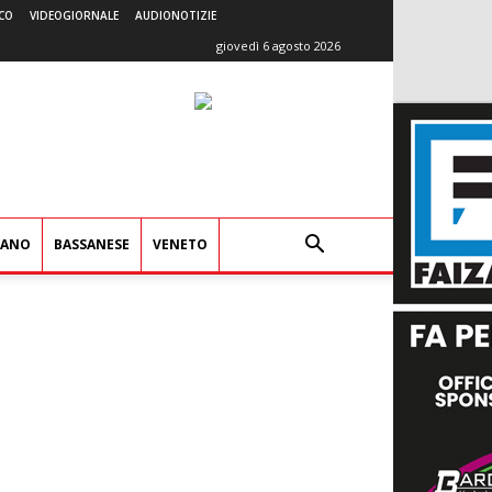
CO
VIDEOGIORNALE
AUDIONOTIZIE
giovedì 6 agosto 2026
IANO
BASSANESE
VENETO