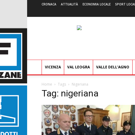
CRONACA
ATTUALITÀ
ECONOMIA LOCALE
SPORT LOCA
VICENZA
VAL LEOGRA
VALLE DELL’AGNO
Home
Tags
Nigeriana
Tag: nigeriana