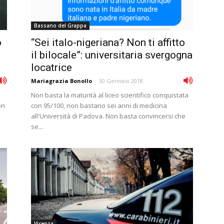
Bassano del Grappa
o
“Sei italo-nigeriana? Non ti affitto
il bilocale”: universitaria svergogna
locatrice
Mariagrazia Bonollo
-
30 Gennaio 2018
Non basta la maturità al liceo scientifico conquistata
on
con 95/100, non bastano sei anni di medicina
all'Università di Padova. Non basta convincersi che
se...
Vicenza