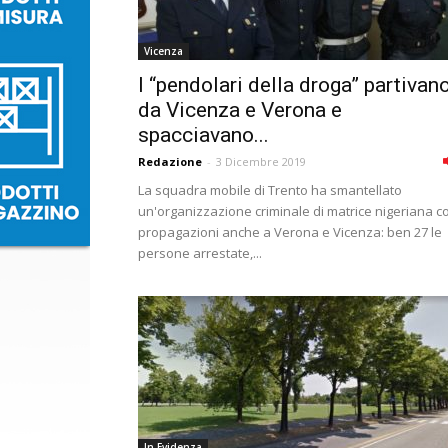
Vicenza
I “pendolari della droga” partivan
da Vicenza e Verona e
spacciavano...
Redazione
-
3 Dicembre 2019
La squadra mobile di Trento ha smantellato
un'organizzazione criminale di matrice nigeriana c
propagazioni anche a Verona e Vicenza: ben 27 le
persone arrestate,...
In Evidenza