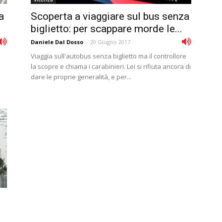
a
Scoperta a viaggiare sul bus senza
biglietto: per scappare morde le...
Daniele Dal Dosso
-
20 Giugno 2017
Viaggia sull'autobus senza biglietto ma il controllore
la scopre e chiama i carabinieri. Lei si rifiuta ancora di
dare le proprie generalità, e per...