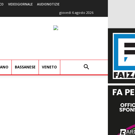
CO
VIDEOGIORNALE
AUDIONOTIZIE
giovedì 6 agosto 2026
IANO
BASSANESE
VENETO