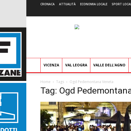
CRONACA
ATTUALITÀ
ECONOMIA LOCALE
SPORT LOCA
VICENZA
VAL LEOGRA
VALLE DELL’AGNO
Home
Tags
Ogd Pedemontana Veneta
Tag: Ogd Pedemontana