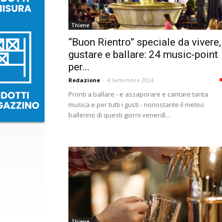
Thiene
“Buon Rientro” speciale da vivere,
gustare e ballare: 24 music-point
per...
Redazione
-
4 Settembre 2024
Pronti a ballare - e assaporare e cantare tanta
musica e per tutti i gusti - nonostante il meteo
ballerino di questi giorni venerdì...
Thiene