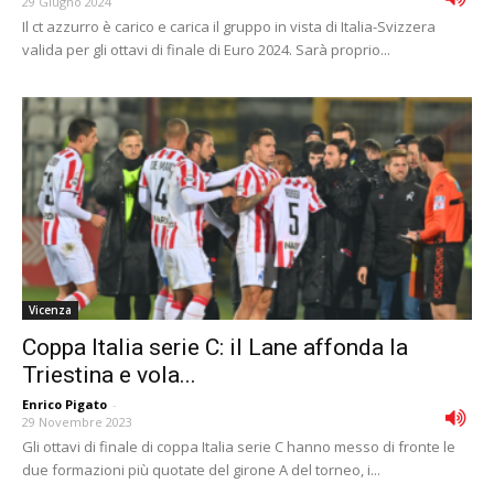
29 Giugno 2024
Il ct azzurro è carico e carica il gruppo in vista di Italia-Svizzera
valida per gli ottavi di finale di Euro 2024. Sarà proprio...
Vicenza
Coppa Italia serie C: il Lane affonda la
Triestina e vola...
Enrico Pigato
-
29 Novembre 2023
Gli ottavi di finale di coppa Italia serie C hanno messo di fronte le
due formazioni più quotate del girone A del torneo, i...