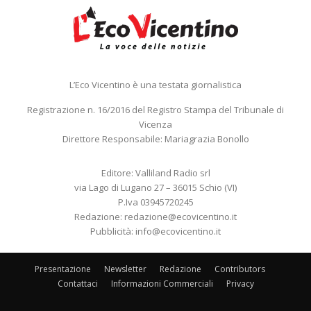
L’Eco Vicentino è una testata giornalistica
Registrazione n. 16/2016 del Registro Stampa del Tribunale di
Vicenza
Direttore Responsabile: Mariagrazia Bonollo
Editore: Valliland Radio srl
via Lago di Lugano 27 – 36015 Schio (VI)
P.Iva 03945720245
Redazione:
redazione@ecovicentino.it
Pubblicità:
info@ecovicentino.it
Presentazione
Newsletter
Redazione
Contributors
Contattaci
Informazioni Commerciali
Privacy