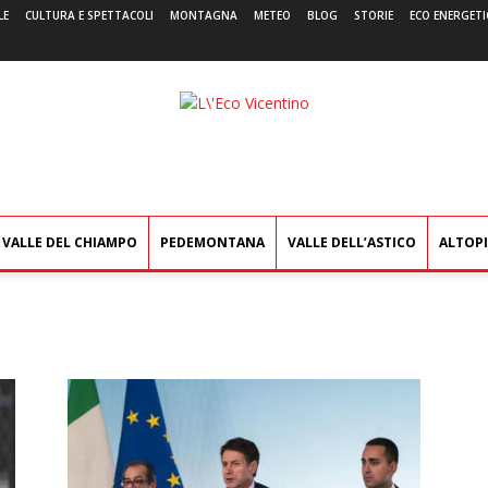
LE
CULTURA E SPETTACOLI
MONTAGNA
METEO
BLOG
STORIE
ECO ENERGETI
L'Eco
Vicentino
VALLE DEL CHIAMPO
PEDEMONTANA
VALLE DELL’ASTICO
ALTOP