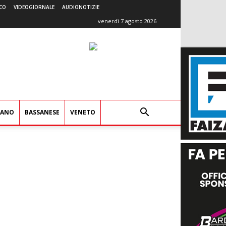
CO
VIDEOGIORNALE
AUDIONOTIZIE
venerdì 7 agosto 2026
IANO
BASSANESE
VENETO