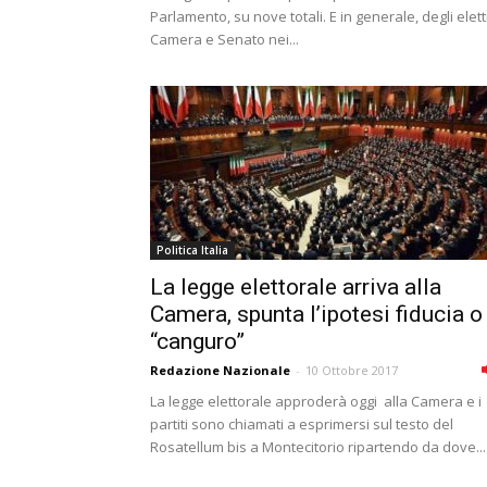
Parlamento, su nove totali. E in generale, degli elett
Camera e Senato nei...
Politica Italia
La legge elettorale arriva alla
Camera, spunta lʼipotesi fiducia o
“canguro”
Redazione Nazionale
-
10 Ottobre 2017
La legge elettorale approderà oggi alla Camera e i
partiti sono chiamati a esprimersi sul testo del
Rosatellum bis a Montecitorio ripartendo da dove...