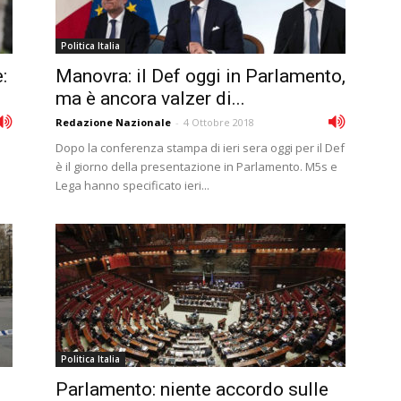
Politica Italia
:
Manovra: il Def oggi in Parlamento,
ma è ancora valzer di...
Redazione Nazionale
-
4 Ottobre 2018
Dopo la conferenza stampa di ieri sera oggi per il Def
è il giorno della presentazione in Parlamento. M5s e
Lega hanno specificato ieri...
Politica Italia
Parlamento: niente accordo sulle