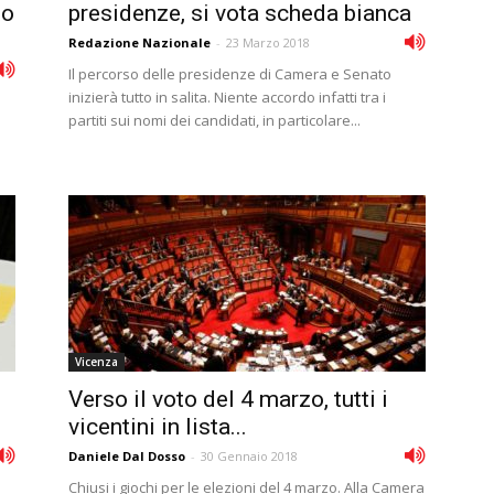
to
presidenze, si vota scheda bianca
Redazione Nazionale
-
23 Marzo 2018
Il percorso delle presidenze di Camera e Senato
inizierà tutto in salita. Niente accordo infatti tra i
partiti sui nomi dei candidati, in particolare...
Vicenza
Verso il voto del 4 marzo, tutti i
vicentini in lista...
Daniele Dal Dosso
-
30 Gennaio 2018
Chiusi i giochi per le elezioni del 4 marzo. Alla Camera