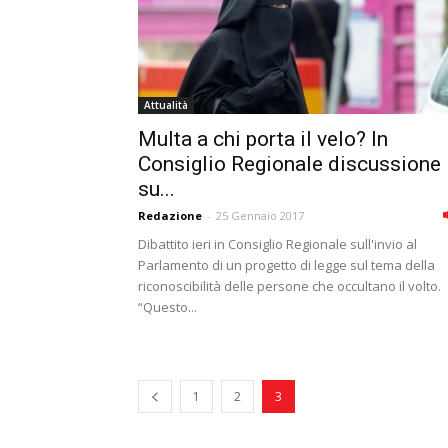
Attualità
Multa a chi porta il velo? In
Consiglio Regionale discussione
su...
Redazione
-
25 Gennaio 2017
Dibattito ieri in Consiglio Regionale sull'invio al
Parlamento di un progetto di legge sul tema della
riconoscibilità delle persone che occultano il volto.
“Questo...
1
2
3