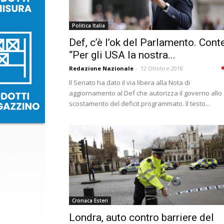
Politica Italia
Def, c’è l’ok del Parlamento. Conte
“Per gli USA la nostra...
Redazione Nazionale
-
12 Ottobre 2018
Il Senato ha dato il via libera alla Nota di
aggiornamento al Def che autorizza il governo allo
scostamento del deficit programmato. Il testo...
Cronaca Esteri
Londra, auto contro barriere del