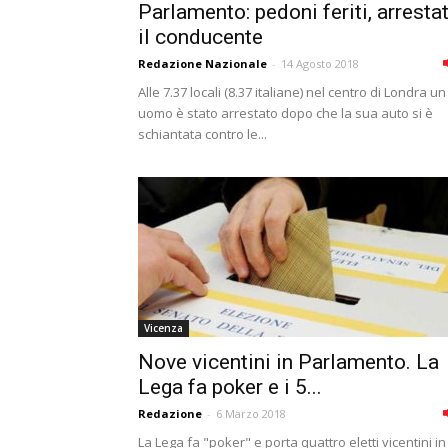
Parlamento: pedoni feriti, arresta
il conducente
Redazione Nazionale
-
14 Agosto 2018
Alle 7.37 locali (8.37 italiane) nel centro di Londra un
uomo è stato arrestato dopo che la sua auto si è
schiantata contro le...
Vicenza
Nove vicentini in Parlamento. La
Lega fa poker e i 5...
Redazione
-
6 Marzo 2018
La Lega fa "poker" e porta quattro eletti vicentini in