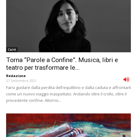
Carrè
Torna “Parole a Confine”. Musica, libri e
teatro per trasformare le...
Redazione
-
27 Settembre 2021
Farsi guidare dalla perdita dell'equilibrio e dalla caduta e affrontarli
come un nuovo viaggio inaspettato. Andando oltre il crollo, oltre il
precedente confine. Attorno...