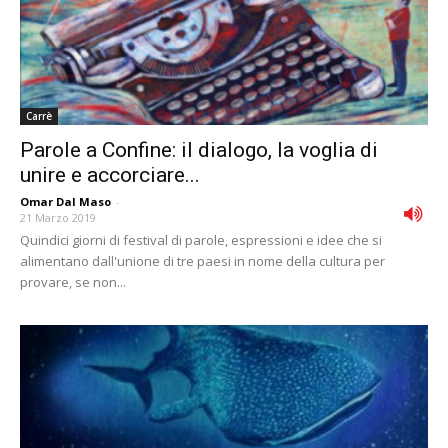
Carrè
Parole a Confine: il dialogo, la voglia di
unire e accorciare...
Omar Dal Maso
-
21 Marzo 2019
Quindici giorni di festival di parole, espressioni e idee che si
alimentano dall'unione di tre paesi in nome della cultura per
provare, se non...