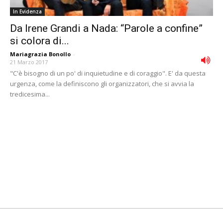
In Evidenza
Da Irene Grandi a Nada: “Parole a confine”
si colora di...
Mariagrazia Bonollo
-
21 Marzo 2017
"C'è bisogno di un po' di inquietudine e di coraggio". E' da questa
urgenza, come la definiscono gli organizzatori, che si avvia la
tredicesima...