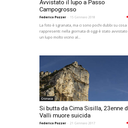
Avvistato il lupo a Passo
Campogrosso
Federico Pozzer
-
15 Gennaio 2018
La foto è sgranata, ma ci sono pochi dubbi su cosa
rappresenti: nella giornata di oggi è stato avvistato
un lupo molto vicino al...
Cronaca
Si butta da Cima Sisilla, 23enne d
Valli muore suicida
Federico Pozzer
-
21 Gennaio 2017