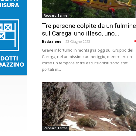
Recoaro Terme
Tre persone colpite da un fulmine
sul Carega: uno illeso, uno...
Redazione
-
23 Giugno 2023
Grave infortunio in montagna oggi sul Gruppo del
Carega, nel primissimo pomeriggio, mentre era in
corso un temporale: tre escursionisti sono stati
portati in...
Recoaro Terme