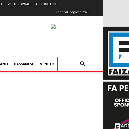
CO
VIDEOGIORNALE
AUDIONOTIZIE
venerdì 7 agosto 2026
IANO
BASSANESE
VENETO