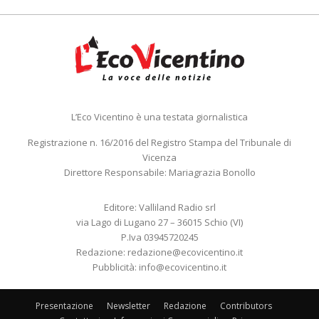
L’Eco Vicentino è una testata giornalistica
Registrazione n. 16/2016 del Registro Stampa del Tribunale di
Vicenza
Direttore Responsabile: Mariagrazia Bonollo
Editore: Valliland Radio srl
via Lago di Lugano 27 – 36015 Schio (VI)
P.Iva 03945720245
Redazione:
redazione@ecovicentino.it
Pubblicità:
info@ecovicentino.it
Presentazione
Newsletter
Redazione
Contributors