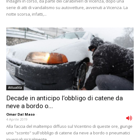
Indagini in corso, da parte dei carabinieri di Vicenza, dopo una
serie di atti di vandalismo su autovetture, avvenuti a Vicenza. La
notte scorsa, infatti,...
Attualità
Decade in anticipo l’obbligo di catene da
neve a bordo o...
Omar Dal Maso
-
4 Aprile 2019
Alla faccia del maltempo diffuso sul Vicentino di queste ore, giunge
uno "sconto" sull'obbligo di catene da neve a bordo o pneumatici
invernali inizialmente...