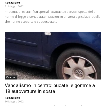
Redazione
-
31 Maggio 2022
Pneumatici, ossia rifiuti speciali, acattastati senza rispetto delle
norme di legge e senza autorizzazioni in un'area agricola. E' quello
che hanno scoperto e sequestrato...
Vicenza
Vandalismo in centro: bucate le gomme a
18 autovetture in sosta
Redazione
-
16 Maggio 2022