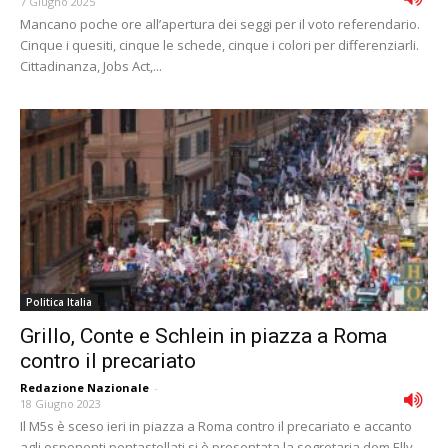
7 Giugno 2025
Mancano poche ore all’apertura dei seggi per il voto referendario.
Cinque i quesiti, cinque le schede, cinque i colori per differenziarli.
Cittadinanza, Jobs Act,...
Politica Italia
Grillo, Conte e Schlein in piazza a Roma
contro il precariato
Redazione Nazionale
-
18 Giugno 2023
Il M5s è sceso ieri in piazza a Roma contro il precariato e accanto
agli esponenti pentastellati si è presentata la segretaria dem Elly...