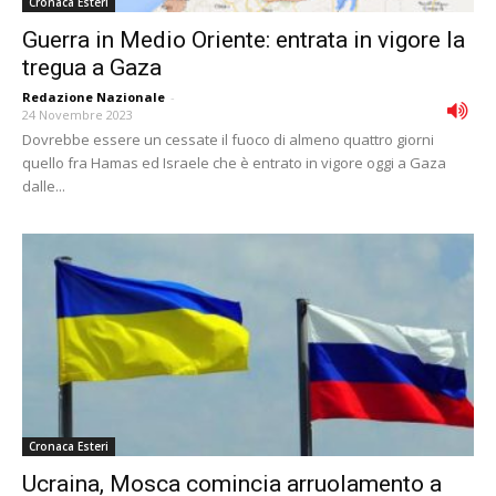
Cronaca Esteri
Guerra in Medio Oriente: entrata in vigore la
tregua a Gaza
Redazione Nazionale
-
24 Novembre 2023
Dovrebbe essere un cessate il fuoco di almeno quattro giorni
quello fra Hamas ed Israele che è entrato in vigore oggi a Gaza
dalle...
Cronaca Esteri
Ucraina, Mosca comincia arruolamento a