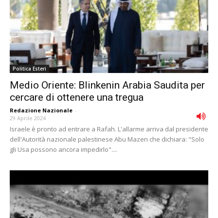
Politica Esteri
Medio Oriente: Blinkenin Arabia Saudita per
cercare di ottenere una tregua
Redazione Nazionale
-
29 Aprile 2024
Israele è pronto ad entrare a Rafah. L'allarme arriva dal presidente
dell'Autorità nazionale palestinese Abu Mazen che dichiara: "Solo
gli Usa possono ancora impedirlo"....