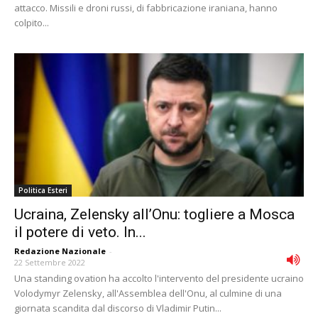
attacco. Missili e droni russi, di fabbricazione iraniana, hanno
colpito...
Politica Esteri
Ucraina, Zelensky all’Onu: togliere a Mosca
il potere di veto. In...
Redazione Nazionale
-
22 Settembre 2022
Una standing ovation ha accolto l'intervento del presidente ucraino
Volodymyr Zelensky, all'Assemblea dell'Onu, al culmine di una
giornata scandita dal discorso di Vladimir Putin...